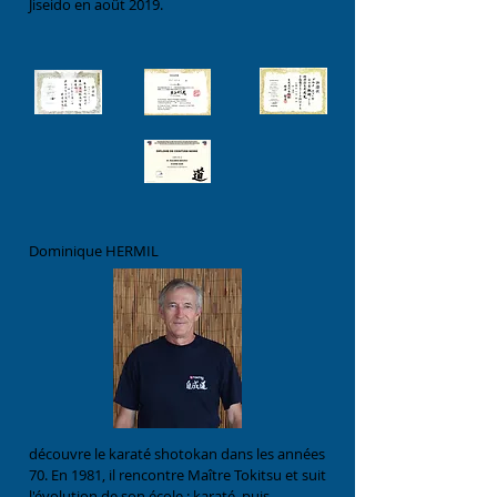
Jiseido en août 2019.
Dominique HERMIL
découvre le karaté shotokan dans les années
70. En 1981, il rencontre Maître Tokitsu et suit
l'évolution de son école : karaté, puis