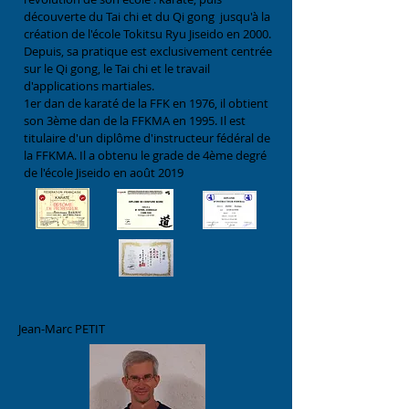
découverte du Tai chi et du Qi gong jusqu'à la
création de l'école Tokitsu Ryu Jiseido en 2000.
Depuis, sa pratique est exclusivement centrée
sur le Qi gong, le Tai chi et le travail
d'applications martiales.
1er dan de karaté de la FFK en 1976, il obtient
son 3ème dan de la FFKMA en 1995. Il est
titulaire d'un diplôme d'instructeur fédéral de
la FFKMA. Il a obtenu le grade de 4ème degré
de l'école Jiseido en août 2019
Jean-Marc PETIT