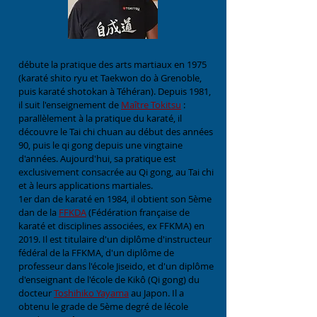
débute la pratique des arts martiaux en 1975
(karaté shito ryu et Taekwon do à Grenoble,
puis karaté shotokan à Téhéran). Depuis 1981,
il suit l'enseignement de
Maître Tokitsu
:
parallèlement à la pratique du karaté, il
découvre le Tai chi chuan au début des années
90, puis le qi gong depuis une vingtaine
d'années. Aujourd'hui, sa pratique est
exclusivement consacrée au Qi gong, au Tai chi
et à leurs applications martiales.
1er dan de karaté en 1984, il obtient son 5ème
dan de la
FFKDA
(Fédération française de
karaté et disciplines associées, ex FFKMA) en
2019. Il est titulaire d'un diplôme d'instructeur
fédéral de la FFKMA, d'un diplôme de
professeur dans l'école Jiseido, et d'un diplôme
d'enseignant de l'école de Kikô (Qi gong) du
docteur
Toshihiko Yayama
au Japon. Il a
obtenu le grade de 5ème degré de lécole